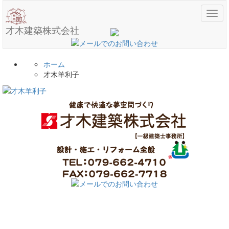
メ
ニ
才木建築株式会社
ュ
ー
ホーム
才木羊利子