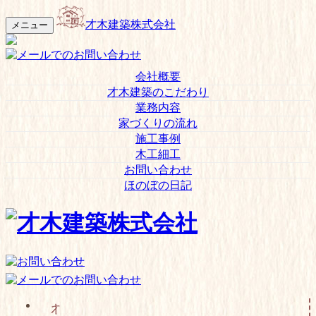
才木建築株式会社
メニュー
会社概要
才木建築のこだわり
業務内容
家づくりの流れ
施工事例
木工細工
お問い合わせ
ほのぼの日記