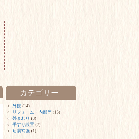
カテゴリー
外観
(14)
リフォーム・内部等
(13)
外まわり
(8)
手すり設置
(7)
耐震補強
(1)