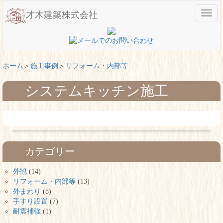
メ
才木建築株式会社
ニ
ュ
ー
ホーム
施工事例
リフォーム・内部等
システムキッチン施工
カテゴリー
外観
(14)
リフォーム・内部等
(13)
外まわり
(8)
手すり設置
(7)
耐震補強
(1)