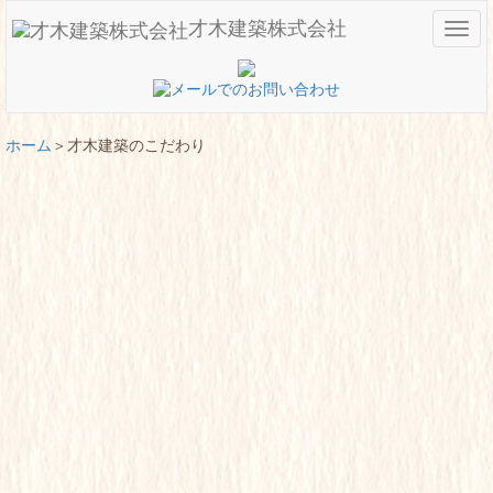
才木建築株式会社
メ
ニ
ュ
ー
ホーム
才木建築のこだわり