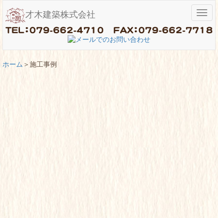
メ
才木建築株式会社
ニ
ュ
ー
ホーム
施工事例