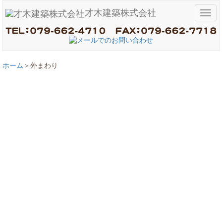
才木建築株式会社
メ
ニ
ュ
ー
ホーム
外まわり