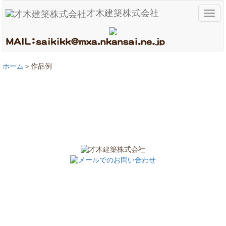
才木建築株式会社
メ
ニ
ュ
ー
ホーム
作品例