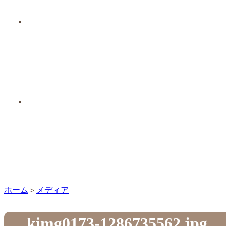
ホーム
メディア
kimg0173-1286735562.jpg