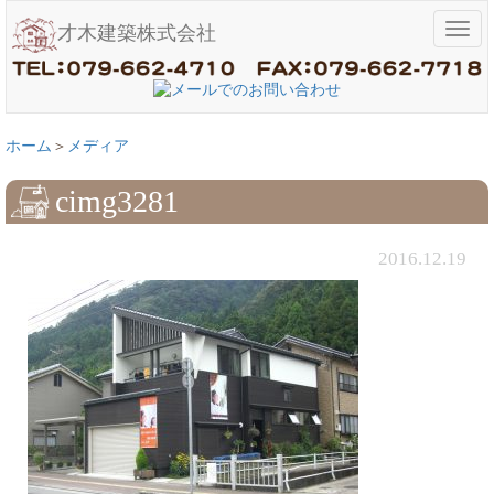
メ
才木建築株式会社
ニ
ュ
ー
ホーム
メディア
cimg3281
2016.12.19