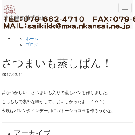
メ
ニ
才木建築株式会社
ュ
ー
ホーム
ブログ
さつまいも蒸しぱん！
2017.02.11
昔なつかしい、さつまいも入りの蒸しパンを作りました。
もちもちで素朴な味がして、おいしかったよ（＾Ｏ＾）
今度はバレンタインデー用にガトーショコラを作ろうかな。
アーカイブ