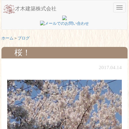
メ
才木建築株式会社
ニ
ュ
ー
ホーム
ブログ
桜！
2017.04.14