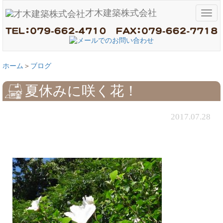
才木建築株式会社
メ
ニ
ュ
ー
ホーム
ブログ
夏休みに咲く花！
2017.07.28