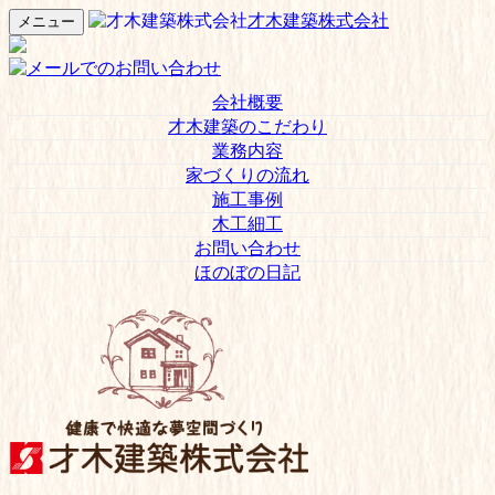
才木建築株式会社
メニュー
会社概要
才木建築のこだわり
業務内容
家づくりの流れ
施工事例
木工細工
お問い合わせ
ほのぼの日記