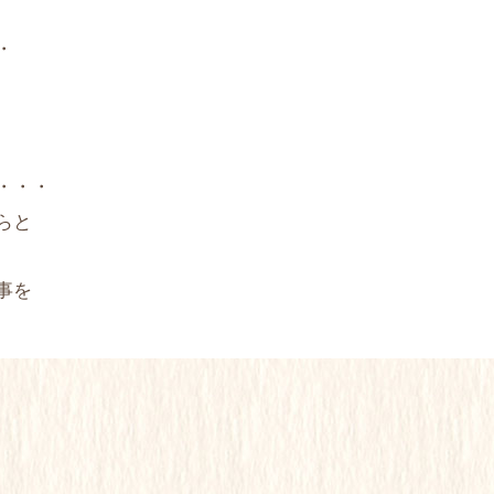
・
・・・
らと
事を