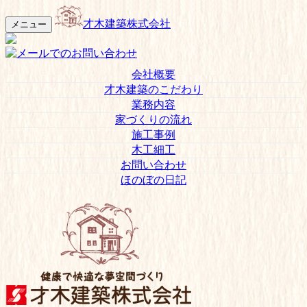
才木建築株式会社
メニュー
会社概要
才木建築のこだわり
業務内容
家づくりの流れ
施工事例
木工細工
お問い合わせ
ほのぼの日記