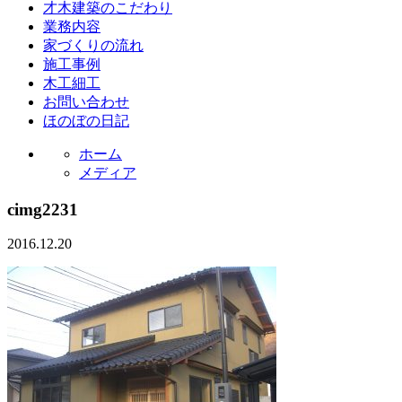
才木建築のこだわり
業務内容
家づくりの流れ
施工事例
木工細工
お問い合わせ
ほのぼの日記
ホーム
メディア
cimg2231
2016.12.20